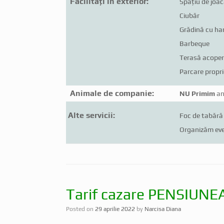
Facilități în exterior:
Spațiu de joac
Ciubăr
Grădină cu ha
Barbeque
Terasă acoper
Parcare propri
Animale de companie:
NU Primim
an
Alte servicii:
Foc de tabără
Organizăm ev
Tarif cazare PENSIUN
Posted on
29 aprilie 2022
by
Narcisa Diana