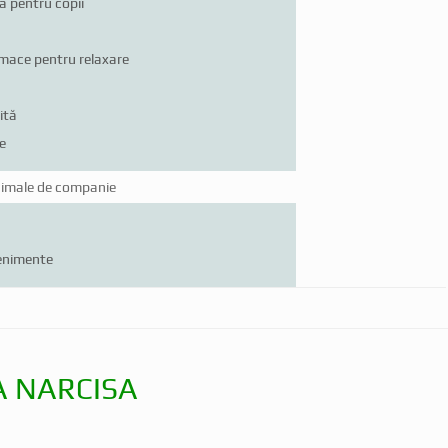
ă pentru copii
mace pentru relaxare
ită
e
imale de companie
enimente
EA NARCISA