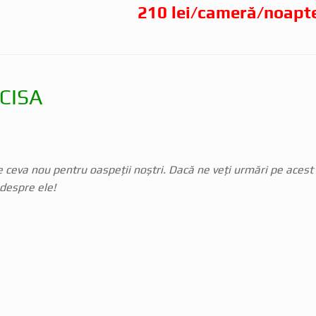
210 lei/cameră/noapt
RCISA
ceva nou pentru oaspeții noștri. Dacă ne veți urmări pe acest
 despre ele!