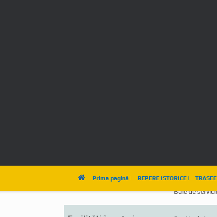
Numărul de telefon:
0760281697
e-mail:
dianaionela9
Camere duble (1 pat dublu)
3
Baie
Camerele au b
Chek-in:
ora 12:00
Chek-out:
ora 10:00
Facilități:
Televizor în c
Televizor în c
Paturi pliante
Bucătărie util
Baie de servici