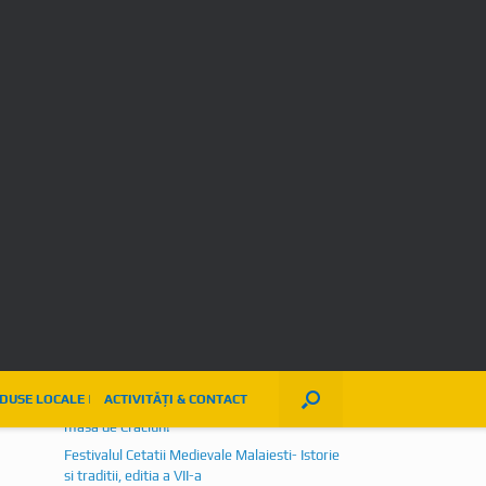
4
5
6
7
8
9
10
11
12
13
14
15
16
17
18
19
20
21
22
23
24
25
26
27
28
29
30
Gestionarea consimțământului
« mart.
mai »
Articole recente
Istorie vie, tabere medievale, ateliere
tematice, mestesuguri, produse locale si nu
numai, regasite la editia a VIII-a a Festivalului
Cetatii Medievale Malaiesti
Festivalul Narciselor, editia a XXIV-a
Weekend de sarbatoare in Salasu de Sus
Bunătăți făcute în casă, numai bune de
dăruit sau de savurat alături de cei dragi la
masa de Craciun!
Festivalul Cetatii Medievale Malaiesti- Istorie
si traditii, editia a VII-a