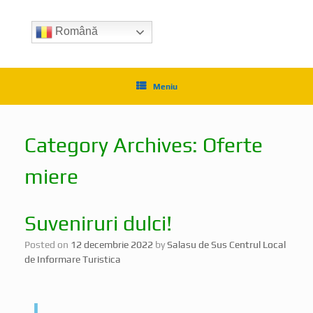
Română
Meniu
Category Archives:
Oferte
miere
Suveniruri dulci!
Posted on
12 decembrie 2022
by
Salasu de Sus Centrul Local
de Informare Turistica
L
una Decembrie e luna cadourilor, a sperantei,