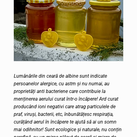
Lumânările din ceară de albine sunt indicate
persoanelor alergice, cu astm și nu numai, au
proprietăți anti bacteriene care contribuie la
menținerea aerului curat într-o încăpere! Ard curat
producând ioni negativi care atrag particulele de
praf, viruși, bacterii, etc, înbunătățesc respirația,
curățând aerul în încăpere te ajută să ai un somn
mai odihnitor! Sunt ecologice și naturale, nu conțin
parafină, au un miros plăcut de ceară și miere de