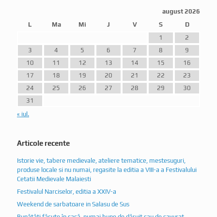
august 2026
L
Ma
Mi
J
V
S
D
1
2
3
4
5
6
7
8
9
10
11
12
13
14
15
16
17
18
19
20
21
22
23
24
25
26
27
28
29
30
31
« iul.
Articole recente
Istorie vie, tabere medievale, ateliere tematice, mestesuguri,
produse locale si nu numai, regasite la editia a VIII-a a Festivalului
Cetatii Medievale Malaiesti
Festivalul Narciselor, editia a XXIV-a
Weekend de sarbatoare in Salasu de Sus
Bunătăți făcute în casă, numai bune de dăruit sau de savurat