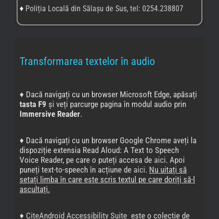
♦
Poliția Locală din Sălașu de Sus, tel: 0254.238807
Transformarea textelor în audio
♦ Dacă navigați cu un browser Microsoft Edge, apăsați
tasta F9
și veți parcurge pagina în modul audio prin
Immersive Reader
.
♦ Dacă navigați cu un browser Google Chrome aveți la
dispoziție extensia Read Aloud: A Text to Speech
Voice Reader, pe care o puteți accesa de
aici
. Apoi
puneți text-to-speech în acțiune de
aici
.
Nu uitați să
setați limba în care este scris textul pe care doriți să-l
ascultați.
♦
CiteAndroid Accessibility Suite
este o colecție de