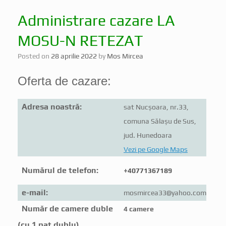
Administrare cazare LA
MOSU-N RETEZAT
Posted on
28 aprilie 2022
by
Mos Mircea
Oferta de cazare:
Adresa noastră:
sat Nucșoara, nr.33,
comuna Sălașu de Sus,
jud. Hunedoara
Vezi pe Google Maps
Numărul de telefon:
+40771367189
e-mail:
mosmircea33@yahoo.com
Număr de camere duble
4 camere
(cu 1 pat dublu)