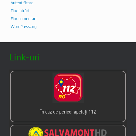
Autentificare
Flux intrări
Flux comentarii
WordPress.org
Link-uri
În caz de pericol apelați 112