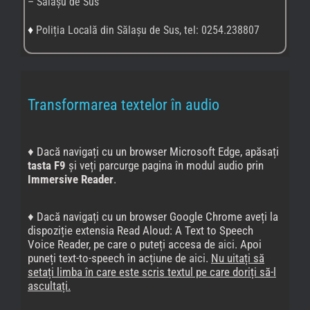
– Sălașu de Sus
♦
Poliția Locală din Sălașu de Sus, tel: 0254.238807
Transformarea textelor în audio
♦ Dacă navigați cu un browser Microsoft Edge, apăsați
tasta F9
și veți parcurge pagina în modul audio prin
Immersive Reader
.
♦ Dacă navigați cu un browser Google Chrome aveți la
dispoziție extensia Read Aloud: A Text to Speech
Voice Reader, pe care o puteți accesa de
aici
. Apoi
puneți text-to-speech în acțiune de
aici
.
Nu uitați să
setați limba în care este scris textul pe care doriți să-l
ascultați.