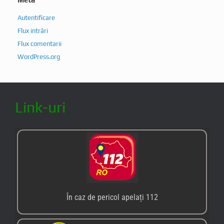
Autentificare
Flux intrări
Flux comentarii
WordPress.org
Link-uri
În caz de pericol apelați 112