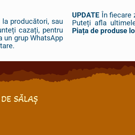
UPDATE
În fiecare 
 la producători, sau
Puteți afla ultime
unteți cazați, pentru
Piața de produse l
la un grup WhatsApp
tare.
 DE SĂLAȘ