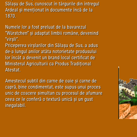
Sălașu de Sus, cunoscut în târgurile din întregul
Ardeal și menționat în documente încă de la
1870.
Numele lor a fost preluat de la bavarezul
”Würstchen” și adaptat limbii române, devenind
”virșli”.
Priceperea virșlarilor din Sălașu de Sus, a adus
de-a lungul anilor atâta notorietate produsului
lor încât a devenit un brand local certificat de
Ministerul Agriculturii ca Produs Tradițional
Atestat.
Amestecul subtil din carne de oaie și carne de
capră, bine condimentat, este supus unui proces
unic de coacere simultan cu procesul de afumare
ceea ce le conferă o textură unică și un gust
inegalabil.