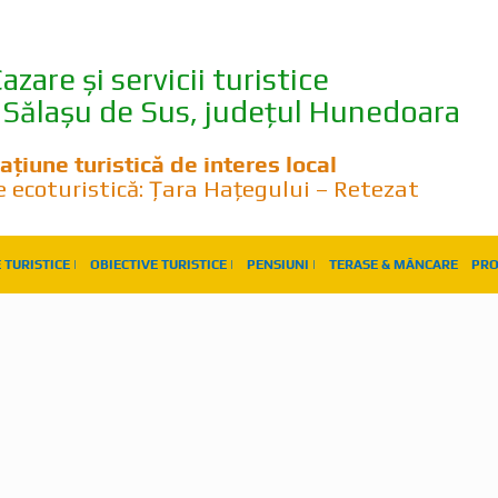
azare și servicii turistice
Sălașu de Sus, județul Hunedoara
ațiune turistică de interes local
e ecoturistică: Țara Hațegului – Retezat
 TURISTICE |
OBIECTIVE TURISTICE |
PENSIUNI |
TERASE & MÂNCARE
PRO