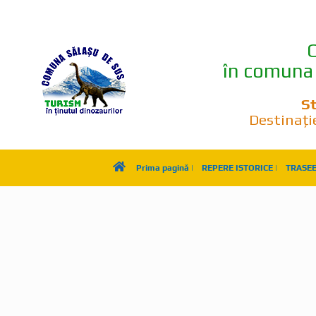
C
în comuna 
St
Destinați
Prima pagină |
REPERE ISTORICE |
TRASEE