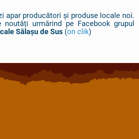
zi apar producători și produse locale noi.
le noutăți urmărind pe Facebook grupul
ocale Sălașu de Sus
(
on clik
)