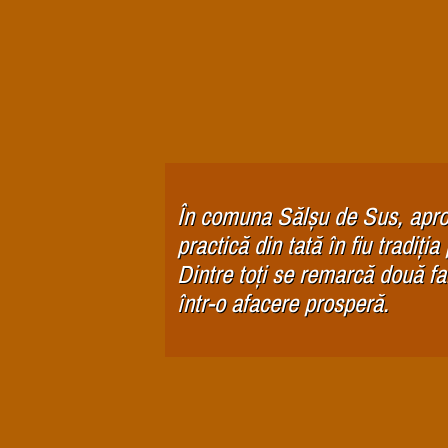
În comuna Sălșu de Sus, apro
practică din tată în fiu tradiția 
Dintre toți se remarcă două fam
într-o afacere prosperă.