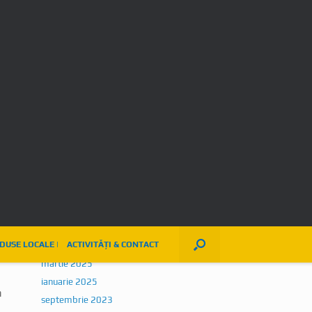
si traditii, editia a VII-a
Comentarii recente
Un comentator WordPress
la
BUN VENIT!
Arhive
iulie 2026
mai 2026
decembrie 2025
august 2025
iulie 2025
mai 2025
martie 2025
ianuarie 2025
a
septembrie 2023