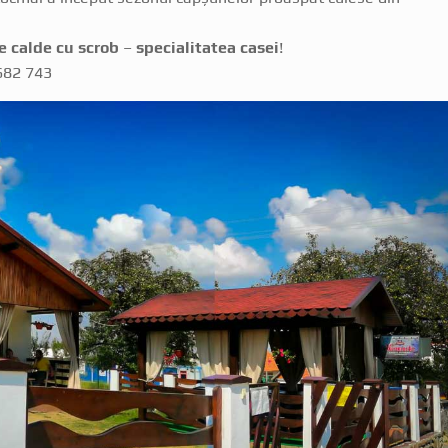
te calde cu scrob
–
specialitatea casei
!
 682 743