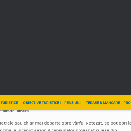
t în drum spre Retezat
Informare Turistica
Pietrele sau chiar mai departe spre vârful Retezat, se pot opri l
tocmai a început sezonul căpșunelor proaspăt culese din