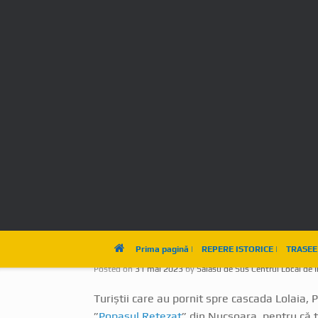
Pentru turiștii care sun
Posted on
31 mai 2023
by
Salasu de Sus Centrul Local de 
Turiștii care au pornit spre cascada Lolaia, 
”
Popasul Retezat
” din Nucșoara, pentru că 