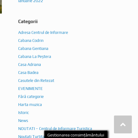
ianuarie 2022
Categorii
Adresa Centrul de Informare
Cabana Codrin
Cabana Gentiana
Cabana La Peștera
Casa Adriana
Casa Badea
Casutele din Retezat
EVENIMENTE
Fără categorie
Harta muzica
Istoric
News
NOUTATI – Centrul de Informare Turistica
Noutati Turtita Fermecata