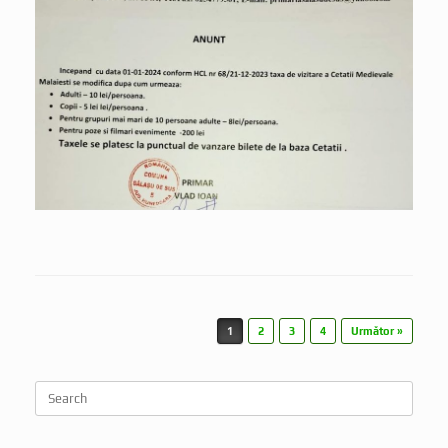
Post navigation
1
2
3
4
Următor »