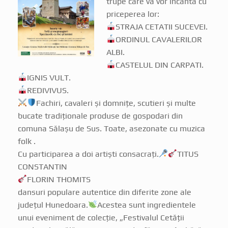
priceperea lor:
STRAJA CETATII SUCEVEI.
ORDINUL CAVALERILOR
ALBI.
CASTELUL DIN CARPATI.
IGNIS VULT.
REDIVIVUS.
Fachiri, cavaleri și domnițe, scutieri și multe
bucate tradiționale produse de gospodari din
comuna Sălașu de Sus. Toate, asezonate cu muzica
folk .
Cu participarea a doi artiști consacrați.
TITUS
CONSTANTIN
FLORIN THOMITS
dansuri populare autentice din diferite zone ale
județul Hunedoara.
Acestea sunt ingredientele
unui eveniment de colecție, „Festivalul Cetății
Medievale Mălăiești”, ce se va desfășura,sâmbătă și