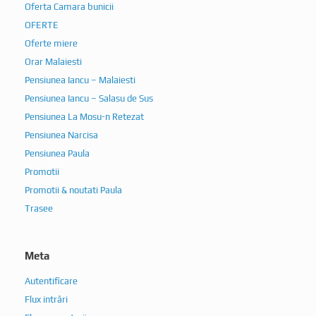
OFERTE
Oferte miere
Orar Malaiesti
Pensiunea Iancu – Malaiesti
Pensiunea Iancu – Salasu de Sus
Pensiunea La Mosu-n Retezat
Pensiunea Narcisa
Pensiunea Paula
Promotii
Promotii & noutati Paula
Trasee
Meta
Autentificare
Flux intrări
Flux comentarii
Gestionarea consimțământului