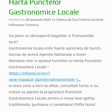
Gastronomice Locale
Posted on
28 ianuarie 2025
by
Salasu de Sus Centrul Local de
Informare Turistica
Va place sa descoperiti bogatiile si frumusetiile
tarii?
Gastronomia locala este foarte apreciata de turisti,
tocmai de aceea Agentia Nationala a Zonei
Montane vine in ajutoul turistilor cu Harta Punctelor
Gastronomice Locale !
https://infopgl.ro/en/?
view=map&id=3&externalmarkerlink=1…
In orice zona a tarii va aflati, consultati harta si nu
ezitati sa apelati la proprietarii Punctelor
Gastronomice Locale pentru o masa bine gatita,
traditionala, gustoasa si sanatoasa! Pofta buna!
Deschide platforma cu in click
aici !