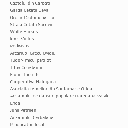
Garda Cetatii Deva
Ordinul Solomonarilor
Straja Cetatii Sucevii
White Horses
Ignis Vultus
Redivivus
Arcarius- Grecu Ovidiu
Tudor- micul patriot
Titus Constantin
Florin Thomits
Cooperativa Hategana
Asociatia femeilor din Santamarie Orlea
Ansamblul de dansuri populare Hategana-Vasile
Enea
Junii Petrileni
Ansamblul Cerbalana
Producători locali
Magicianul Capistrano- Cristian Eugen