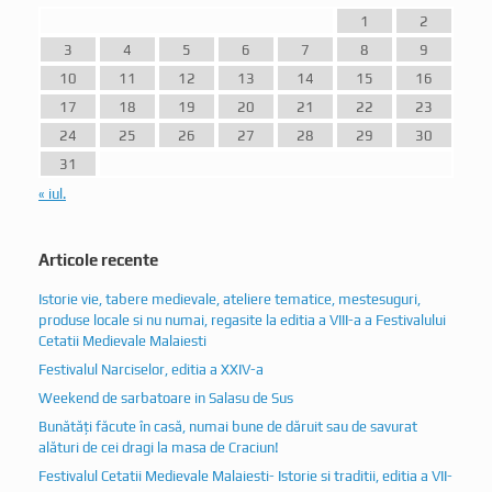
3
4
5
6
7
8
9
10
11
12
13
14
15
16
17
18
19
20
21
22
23
24
25
26
27
28
29
30
31
« iul.
Articole recente
Istorie vie, tabere medievale, ateliere tematice, mestesuguri,
produse locale si nu numai, regasite la editia a VIII-a a Festivalului
Cetatii Medievale Malaiesti
Festivalul Narciselor, editia a XXIV-a
Weekend de sarbatoare in Salasu de Sus
Bunătăți făcute în casă, numai bune de dăruit sau de savurat
alături de cei dragi la masa de Craciun!
Festivalul Cetatii Medievale Malaiesti- Istorie si traditii, editia a VII-
a