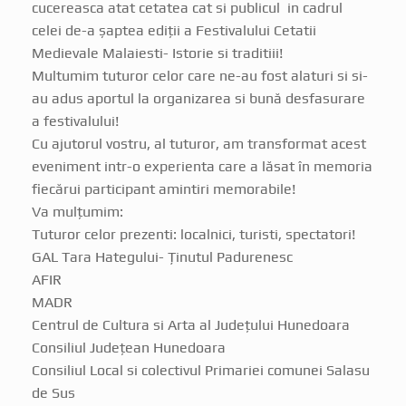
celei de-a șaptea ediții a Festivalului Cetatii
Medievale Malaiesti- Istorie si traditiii!
Multumim tuturor celor care ne-au fost alaturi si si-
au adus aportul la organizarea si bună desfasurare
a festivalului!
Cu ajutorul vostru, al tuturor, am transformat acest
eveniment intr-o experienta care a lăsat în memoria
fiecărui participant amintiri memorabile!
Va mulțumim:
Tuturor celor prezenti: localnici, turisti, spectatori!
GAL Tara Hategului- Ținutul Padurenesc
AFIR
MADR
Centrul de Cultura si Arta al Județului Hunedoara
Consiliul Județean Hunedoara
Consiliul Local si colectivul Primariei comunei Salasu
de Sus
Castelul din Carpați