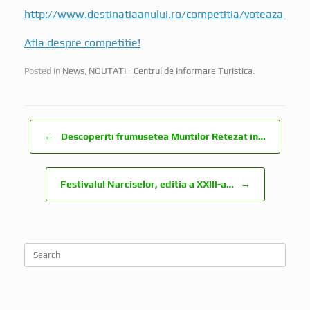
http://www.destinatiaanului.ro/competitia/voteaza
Afla despre competitie!
Posted in
News
,
NOUTATI - Centrul de Informare Turistica
.
Post navigation
←
Descoperiti frumusetea Muntilor Retezat in…
Festivalul Narciselor, editia a XXIII-a…
→