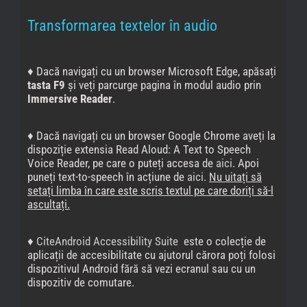
Transformarea textelor în audio
♦ Dacă navigați cu un browser Microsoft Edge, apăsați
tasta F9
și veți parcurge pagina în modul audio prin
Immersive Reader
.
♦ Dacă navigați cu un browser Google Chrome aveți la
dispoziție extensia Read Aloud: A Text to Speech
Voice Reader, pe care o puteți accesa de
aici
. Apoi
puneți text-to-speech în acțiune de
aici
.
Nu uitați să
setați limba în care este scris textul pe care doriți să-l
ascultați.
♦
CiteAndroid Accessibility Suite
este o colecție de
aplicații de accesibilitate cu ajutorul cărora poți folosi
dispozitivul Android fără să vezi ecranul sau cu un
dispozitiv de comutare.