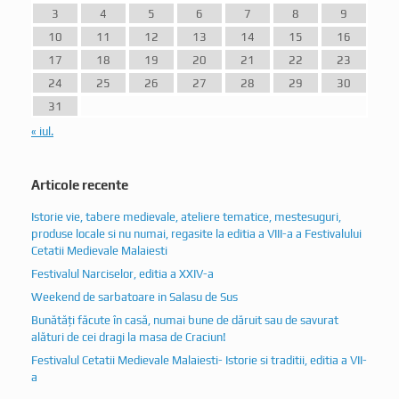
3
4
5
6
7
8
9
10
11
12
13
14
15
16
17
18
19
20
21
22
23
24
25
26
27
28
29
30
31
« iul.
Articole recente
Istorie vie, tabere medievale, ateliere tematice, mestesuguri,
produse locale si nu numai, regasite la editia a VIII-a a Festivalului
Cetatii Medievale Malaiesti
Festivalul Narciselor, editia a XXIV-a
Weekend de sarbatoare in Salasu de Sus
Bunătăți făcute în casă, numai bune de dăruit sau de savurat
alături de cei dragi la masa de Craciun!
Festivalul Cetatii Medievale Malaiesti- Istorie si traditii, editia a VII-
a