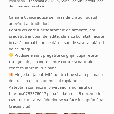
Posted on
10 decembrie 2025
by
Salasu de Sus Centrul Local
de Informare Turistica
Cămara bunicii aduce pe masa de Crăciun gustul
adevărat al tradițiilor!
Pentru cei care iubesc aromele de altădată, am
pregătit trei tipuri de lădițe, pline cu bunătăți făcute
în casă, numai bune de dăruit sau de savurat alături
de cei dragi.
Produsele sunt pregătite cu grijă, după rețete
tradiționale, din ingrediente curate și naturale —
exact ca în vremurile bune.
Alege lădița potrivită pentru tine și adu pe masa
de Crăciun gustul autentic al copilăriei!
Așteptăm comenzi în privat sau la numărul de
telefon:0763576017 până în data de 15 decembrie.
Livrarea/ridicarea lădițelor se va face în săptămâna
Crăciunului!