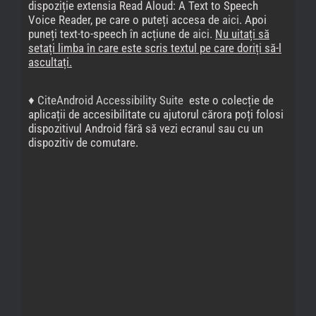
dispoziție extensia Read Aloud: A Text to Speech
Voice Reader, pe care o puteți accesa de
aici
. Apoi
puneți text-to-speech în acțiune de
aici
.
Nu uitați să
setați limba în care este scris textul pe care doriți să-l
ascultați.
♦
CiteAndroid Accessibility Suite
este o colecție de
aplicații de accesibilitate cu ajutorul cărora poți folosi
dispozitivul Android fără să vezi ecranul sau cu un
dispozitiv de comutare.