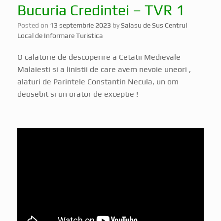
Bucuria Credintei – TVR 1
Posted on
13 septembrie 2023
by
Salasu de Sus Centrul
Local de Informare Turistica
O calatorie de descoperire a Cetatii Medievale
Malaiesti si a linistii de care avem nevoie uneori ,
alaturi de Parintele Constantin Necula, un om
deosebit si un orator de exceptie !