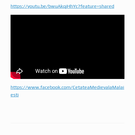
https://youtu.be/bwuAkqjHhYc?feature=shared
https://www.facebook.com/CetateaMedievalaMalai
esti