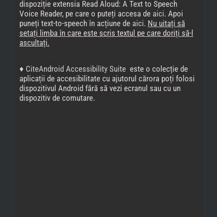
dispoziție extensia Read Aloud: A Text to Speech
Voice Reader, pe care o puteți accesa de
aici
. Apoi
puneți text-to-speech în acțiune de
aici
.
Nu uitați să
setați limba în care este scris textul pe care doriți să-l
ascultați.
♦
CiteAndroid Accessibility Suite
este o colecție de
aplicații de accesibilitate cu ajutorul cărora poți folosi
dispozitivul Android fără să vezi ecranul sau cu un
dispozitiv de comutare.