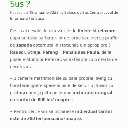
Sus ?
Posted on
18 ianuarie 2023
by
Salasu de Sus Centrul Local de
Informare Turistica
Fie ca ai nevoie de cateva zile de
liniste si relaxare
dupa agitatia sarbatorilor de iarna sau vrei sa profiti
de
zapada
asternuta in statiunile din apropiere (
Rausor, Straja, Parang
),
Pensiunea Paula
, de la
poalele Muntilor Retezat, va asteapta cu o oferta de
nerefuzat:
– 3 camere matrimoniale cu baie proprie, living cu
bucatarie open- space și baie de serviciu ,foișor cu
grătar,ceaun și plita pe lemne
închiriate integral
cu tariful de 800 lei/ noapte
;
– Pentru cei ce vor sa închirieze
individual tariful
este de 200 lei/persoana/noapte
;