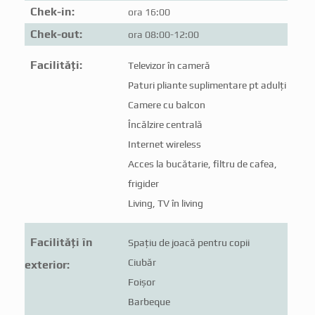
Chek-in:
ora 16:00
Chek-out:
ora 08:00-12:00
Facilități:
Televizor în cameră
Paturi pliante suplimentare pt adulți
Camere cu balcon
Încălzire centrală
Internet wireless
Acces la bucătarie, filtru de cafea,
frigider
Living, TV în living
Facilități în
Spațiu de joacă pentru copii
Ciubăr
exterior:
Foișor
Barbeque