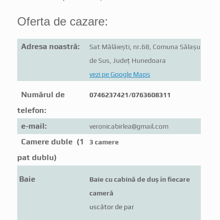
Oferta de cazare:
Adresa noastră:
Sat Mălăiești, nr.68, Comuna Sălașu
de Sus, Județ Hunedoara
vezi pe Google Maps
Numărul de
0746237421/0763608311
telefon:
e-mail:
veronicabirlea@gmail.com
Camere duble (1
3 camere
pat dublu)
Baie
Baie cu cabină de duș în fiecare
cameră
uscător de par