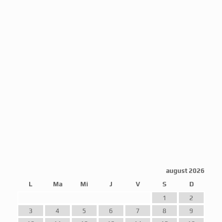
august 2026
L
Ma
Mi
J
V
S
D
1
2
3
4
5
6
7
8
9