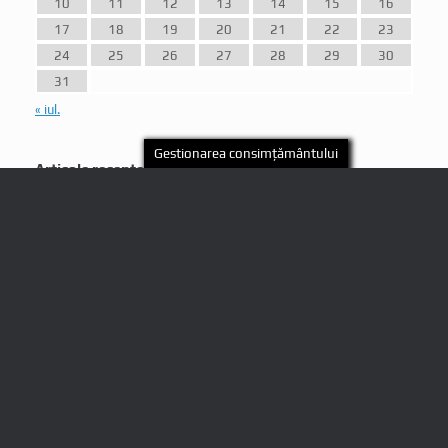
10
11
12
13
14
15
16
17
18
19
20
21
22
23
24
25
26
27
28
29
30
31
« iul.
Gestionarea consimțământului
Articole recente
Istorie vie, tabere medievale, ateliere tematice, mestesuguri,
produse locale si nu numai, regasite la editia a VIII-a a Festivalului
Cetatii Medievale Malaiesti
Festivalul Narciselor, editia a XXIV-a
Weekend de sarbatoare in Salasu de Sus
Bunătăți făcute în casă, numai bune de dăruit sau de savurat
alături de cei dragi la masa de Craciun!
Festivalul Cetatii Medievale Malaiesti- Istorie si traditii, editia a VII-
a