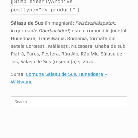
[
SimpleYearlyArchive
]
posttype="my_product"
Sălașu de Sus
(în maghiară:
Felsőszálláspatok
,
în germană:
Oberbachdorf
) este o comună în județul
Hunedoara, Transilvania, România, formată din
satele Coroiești, Mălăiești, Nucșoara, Ohaba de sub
Piatră, Paroș, Peștera, Râu Alb, Râu Mic, Sălașu de
Jos, Sălașu de Sus (reședința) și Zăvoi.
Sursa:
Comuna Sălașu de Sus, Hunedoara –
Wikiwand