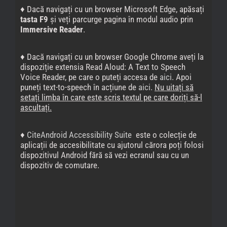
♦ Dacă navigați cu un browser Microsoft Edge, apăsați
tasta F9
și veți parcurge pagina în modul audio prin
Immersive Reader
.
♦ Dacă navigați cu un browser Google Chrome aveți la
dispoziție extensia Read Aloud: A Text to Speech
Voice Reader, pe care o puteți accesa de
aici
. Apoi
puneți text-to-speech în acțiune de
aici
.
Nu uitați să
setați limba în care este scris textul pe care doriți să-l
ascultați.
♦
CiteAndroid Accessibility Suite
este o colecție de
aplicații de accesibilitate cu ajutorul cărora poți folosi
dispozitivul Android fără să vezi ecranul sau cu un
dispozitiv de comutare.