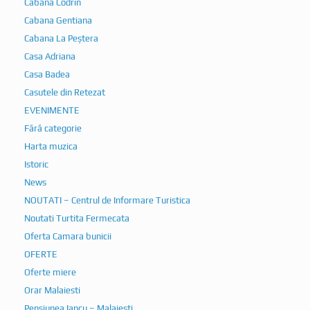
Cabana Codrin
Cabana Gentiana
Cabana La Peștera
Casa Adriana
Casa Badea
Casutele din Retezat
EVENIMENTE
Fără categorie
Harta muzica
Istoric
News
NOUTATI – Centrul de Informare Turistica
Noutati Turtita Fermecata
Oferta Camara bunicii
OFERTE
Oferte miere
Orar Malaiesti
Pensiunea Iancu – Malaiesti