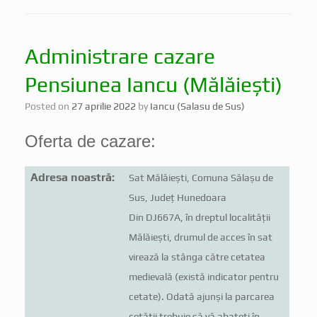
Administrare cazare
Pensiunea Iancu (Mălăiești)
Posted on
27 aprilie 2022
by
Iancu (Salasu de Sus)
Oferta de cazare:
Adresa noastră:
Sat Mălăiești, Comuna Sălașu de
Sus, Județ Hunedoara
Din DJ667A, în dreptul localităţii
Mălăieşti, drumul de acces în sat
virează la stânga către cetatea
medievală (există indicator pentru
cetate). Odată ajunşi la parcarea
cetăţii trebuie să vă abateţi în