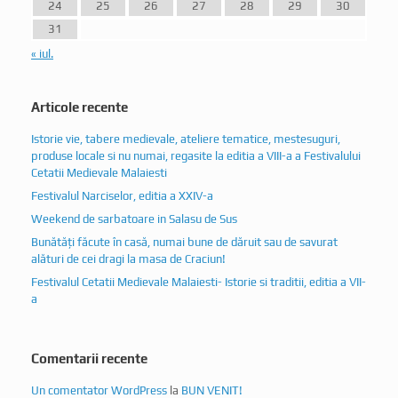
24
25
26
27
28
29
30
31
« iul.
Articole recente
Istorie vie, tabere medievale, ateliere tematice, mestesuguri,
produse locale si nu numai, regasite la editia a VIII-a a Festivalului
Cetatii Medievale Malaiesti
Festivalul Narciselor, editia a XXIV-a
Weekend de sarbatoare in Salasu de Sus
Bunătăți făcute în casă, numai bune de dăruit sau de savurat
alături de cei dragi la masa de Craciun!
Festivalul Cetatii Medievale Malaiesti- Istorie si traditii, editia a VII-
a
Comentarii recente
Un comentator WordPress
la
BUN VENIT!