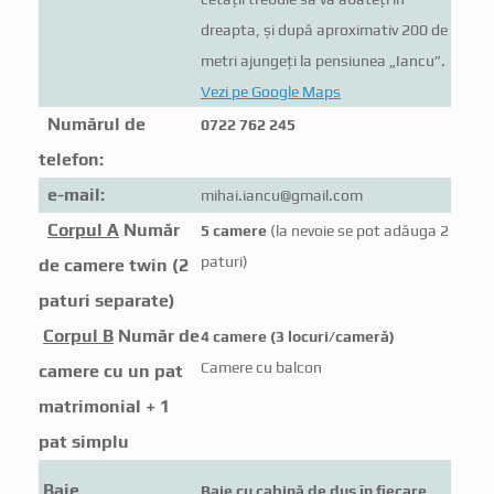
dreapta, şi după aproximativ 200 de
metri ajungeţi la pensiunea „Iancu”.
Vezi pe Google Maps
Numărul de
0722 762 245
telefon:
e-mail:
mihai.iancu@gmail.com
Corpul A
Număr
5 camere
(la nevoie se pot adăuga 2
paturi)
de camere twin (2
paturi separate)
Corpul B
Număr de
4 camere (3 locuri/cameră)
Camere cu balcon
camere cu un pat
matrimonial + 1
pat simplu
Baie
Baie cu cabină de duș în fiecare