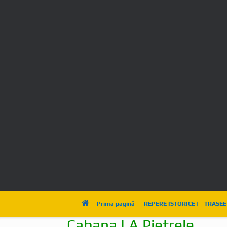
Titlu
în c
D
Prima pagină |
REPERE ISTORICE |
TRASEE 
Monthly Archives:
april
Cabana LA Pietrele