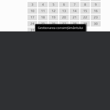
3
4
5
6
7
8
9
10
11
12
13
14
15
16
17
18
19
20
21
22
23
24
25
26
27
28
29
30
Gestionarea consimțământului
31
« iul.
Articole recente
Istorie vie, tabere medievale, ateliere tematice,
mestesuguri, produse locale si nu numai, regasite la
editia a VIII-a a Festivalului Cetatii Medievale
Malaiesti
Festivalul Narciselor, editia a XXIV-a
Weekend de sarbatoare in Salasu de Sus
Bunătăți făcute în casă, numai bune de dăruit sau de
savurat alături de cei dragi la masa de Craciun!
Festivalul Cetatii Medievale Malaiesti- Istorie si
traditii, editia a VII-a