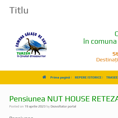
Titlu
C
în comuna 
St
Destinați
Prima pagină |
REPERE ISTORICE |
TRASEE 
Pensiunea NUT HOUSE RETEZ
Posted on
19 aprilie 2023
by
Dezvoltator portal