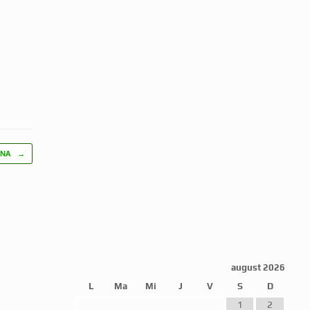
INA
→
august 2026
L
Ma
Mi
J
V
S
D
1
2