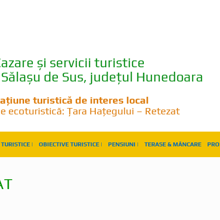
azare și servicii turistice
Sălașu de Sus, județul Hunedoara
ațiune turistică de interes local
e ecoturistică: Țara Hațegului – Retezat
TURISTICE |
OBIECTIVE TURISTICE |
PENSIUNI |
TERASE & MÂNCARE
PRO
AT