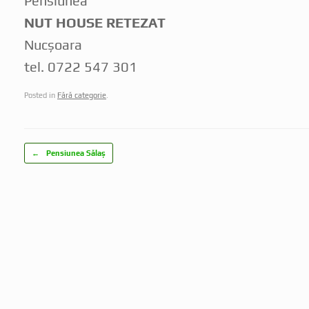
Pensiunea
NUT HOUSE RETEZAT
Nucșoara
tel. 0722 547 301
Posted in
Fără categorie
.
Post navigation
←
Pensiunea Sălaș