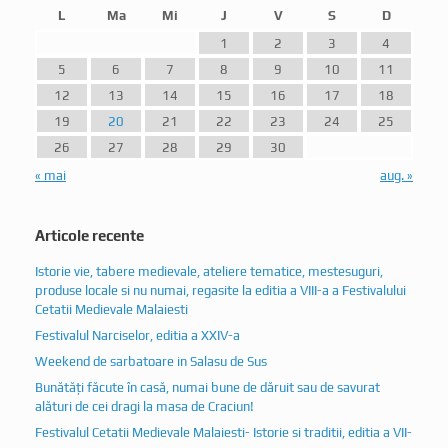
L
Ma
Mi
J
V
S
D
1
2
3
4
5
6
7
8
9
10
11
12
13
14
15
16
17
18
19
20
21
22
23
24
25
26
27
28
29
30
« mai
aug. »
Articole recente
Istorie vie, tabere medievale, ateliere tematice, mestesuguri,
produse locale si nu numai, regasite la editia a VIII-a a Festivalului
Cetatii Medievale Malaiesti
Festivalul Narciselor, editia a XXIV-a
Weekend de sarbatoare in Salasu de Sus
Bunătăți făcute în casă, numai bune de dăruit sau de savurat
alături de cei dragi la masa de Craciun!
Festivalul Cetatii Medievale Malaiesti- Istorie si traditii, editia a VII-