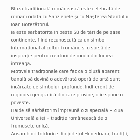
Bluza tradițională românească este celebrată de
români odată cu Sânzienele și cu Nașterea Sfântului
Ioan Botezătorul.
Ia este sarbatorita in peste 50 de țări de pe șase
continente, fiind recunoscută ca un simbol
internațional al culturii române și o sursă de
inspirație pentru creatorii de modă din lumea
întreagă.
Motivele tradiționale care fac ca o bluză aparent
banală să devină o adevărată operă de artă sunt
încărcate de simboluri profunde. Indiferent de
regiunea geografică din care provine, o ie spune o
poveste.
Haide să sărbătorim împreună o zi specială – Ziua
Universală a Iei – tradiţie românească de o
frumuseţe unică.
Ansambluri folclorice din județul Hunedoara, tradiții,