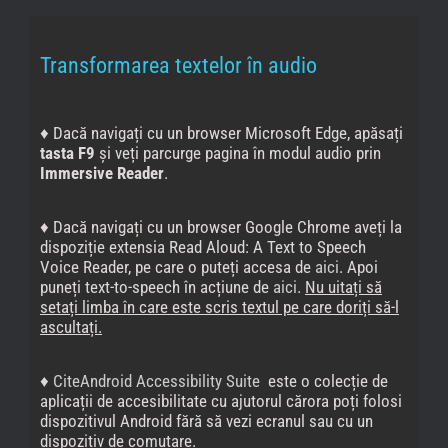
Transformarea textelor în audio
♦ Dacă navigați cu un browser Microsoft Edge, apăsați
tasta F9
și veți parcurge pagina în modul audio prin
Immersive Reader
.
♦ Dacă navigați cu un browser Google Chrome aveți la
dispoziție extensia Read Aloud: A Text to Speech
Voice Reader, pe care o puteți accesa de
aici
. Apoi
puneți text-to-speech în acțiune de
aici
.
Nu uitați să
setați limba în care este scris textul pe care doriți să-l
ascultați.
♦
CiteAndroid Accessibility Suite
este o colecție de
aplicații de accesibilitate cu ajutorul cărora poți folosi
dispozitivul Android fără să vezi ecranul sau cu un
dispozitiv de comutare.