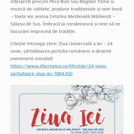
interpreți precum Pera Bulz sau Bogdan Toma și
muzică de calitate, produse tradiționale și voie bună
– toate vor anima Cetatea Medievală Mălăiești –
Sălașu de Sus. Îmbracă Ia românească și vino să ne
bucurăm împreună de tradiție.
Citeşte întreaga ştire: Ziua Universală a Iei – 24
iunie, sărbătoarea portului românesc a devenit
eveniment mondial!
https://www.libertatea.ro/lifestyle/24-iunie-
sarbatoare-ziua-iei-1884350