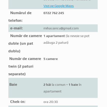
Vezi pe Google Maps
Numărul de
0722 762 245
telefon:
e-mail:
mihai.iancu@gmail.com
Număr de camere
1 apartament
(la nevoie se pot
adăuga 2 paturi)
duble (un pat
dublu)
Număr de camere
5 camere
twin (2 paturi
separate)
Baie
2 băi
la comun +
1 baie
în
apartament
Chek-in:
ora 20:30