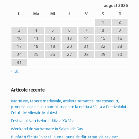
august 2026
L
Ma
Mi
J
V
S
D
1
2
3
4
5
6
7
8
9
10
11
12
13
14
15
16
17
18
19
20
21
22
23
24
25
26
27
28
29
30
31
« iul.
Articole recente
Istorie vie, tabere medievale, ateliere tematice, mestesuguri,
produse locale si nu numai, regasite la editia a VIII-a a Festivalului
Cetatii Medievale Malaiesti
Festivalul Narciselor, editia a XXIV-a
Weekend de sarbatoare in Salasu de Sus
Bunătăți făcute în casă, numai bune de dăruit sau de savurat