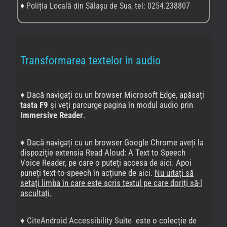
♦
Poliția Locală din Sălașu de Sus, tel: 0254.238807
Transformarea textelor în audio
♦ Dacă navigați cu un browser Microsoft Edge, apăsați
tasta F9
și veți parcurge pagina în modul audio prin
Immersive Reader
.
♦ Dacă navigați cu un browser Google Chrome aveți la
dispoziție extensia Read Aloud: A Text to Speech
Voice Reader, pe care o puteți accesa de
aici
. Apoi
puneți text-to-speech în acțiune de
aici
.
Nu uitați să
setați limba în care este scris textul pe care doriți să-l
ascultați.
♦
CiteAndroid Accessibility Suite
este o colecție de