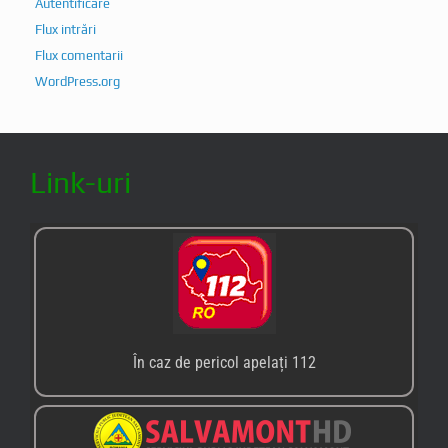
Autentificare
Flux intrări
Flux comentarii
WordPress.org
Link-uri
În caz de pericol apelați 112