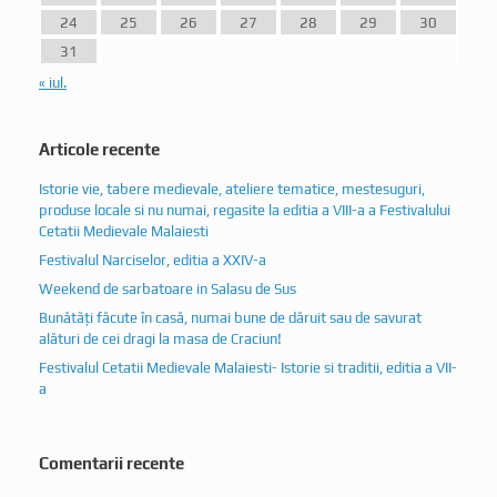
24
25
26
27
28
29
30
31
« iul.
Articole recente
Istorie vie, tabere medievale, ateliere tematice, mestesuguri,
produse locale si nu numai, regasite la editia a VIII-a a Festivalului
Cetatii Medievale Malaiesti
Festivalul Narciselor, editia a XXIV-a
Weekend de sarbatoare in Salasu de Sus
Bunătăți făcute în casă, numai bune de dăruit sau de savurat
alături de cei dragi la masa de Craciun!
Festivalul Cetatii Medievale Malaiesti- Istorie si traditii, editia a VII-
a
Comentarii recente