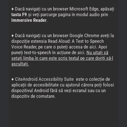
♦ Dacă navigați cu un browser Microsoft Edge, apăsați
tasta F9
și veți parcurge pagina în modul audio prin
Immersive Reader
.
♦ Dacă navigați cu un browser Google Chrome aveți la
dispoziție extensia Read Aloud: A Text to Speech
Voice Reader, pe care o puteți accesa de
aici
. Apoi
puneți text-to-speech în acțiune de
aici
.
Nu uitați să
setați limba în care este scris textul pe care doriți să-l
ascultați.
♦
CiteAndroid Accessibility Suite
este o colecție de
aplicații de accesibilitate cu ajutorul cărora poți folosi
dispozitivul Android fără să vezi ecranul sau cu un
dispozitiv de comutare.