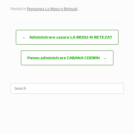
Posted in
Pensiunea La Mosu-n Retezat
.
Post navigation
←
Administrare cazare LA MOSU-N RETEZAT
Panou administrare CABANA CODRIN
→