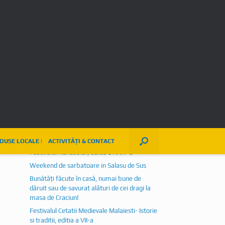
4
5
6
7
8
9
10
11
12
13
14
15
16
17
18
19
20
21
22
23
24
25
26
27
28
29
30
Gestionarea consimțământului
e
« mart.
mai »
Articole recente
Istorie vie, tabere medievale, ateliere
tematice, mestesuguri, produse locale si nu
numai, regasite la editia a VIII-a a Festivalului
Cetatii Medievale Malaiesti
Festivalul Narciselor, editia a XXIV-a
Weekend de sarbatoare in Salasu de Sus
Bunătăți făcute în casă, numai bune de
dăruit sau de savurat alături de cei dragi la
masa de Craciun!
Festivalul Cetatii Medievale Malaiesti- Istorie
si traditii, editia a VII-a