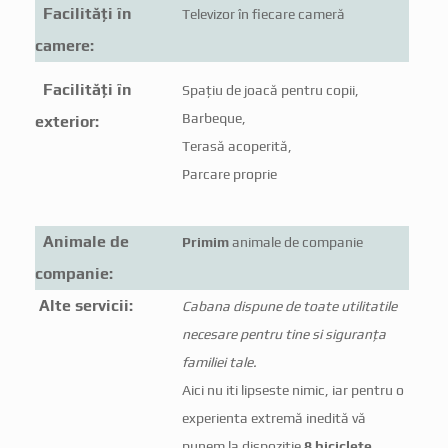
Facilități în
Televizor în fiecare cameră
camere:
Facilități în
Spațiu de joacă pentru copii,
Barbeque,
exterior:
Terasă acoperită,
Parcare proprie
Animale de
Primim
animale de companie
companie:
Alte servicii:
Cabana dispune de toate utilitatile
necesare pentru tine si siguranța
familiei tale.
Aici nu iti lipseste nimic, iar pentru o
experienta extremă inedită vă
punem la dispoziție
8 biciclete