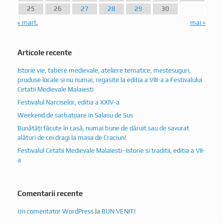
25
26
27
28
29
30
« mart.
mai »
Articole recente
Istorie vie, tabere medievale, ateliere tematice, mestesuguri,
produse locale si nu numai, regasite la editia a VIII-a a Festivalului
Cetatii Medievale Malaiesti
Festivalul Narciselor, editia a XXIV-a
Weekend de sarbatoare in Salasu de Sus
Bunătăți făcute în casă, numai bune de dăruit sau de savurat
alături de cei dragi la masa de Craciun!
Festivalul Cetatii Medievale Malaiesti- Istorie si traditii, editia a VII-
a
Comentarii recente
Un comentator WordPress
la
BUN VENIT!