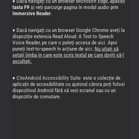
♦ Dacă navigați cu un browser Microsoft Edge, apăsați
tasta F9
și veți parcurge pagina în modul audio prin
Immersive Reader
.
♦ Dacă navigați cu un browser Google Chrome aveți la
dispoziție extensia Read Aloud: A Text to Speech
Voice Reader, pe care o puteți accesa de
aici
. Apoi
puneți text-to-speech în acțiune de
aici
.
Nu uitați să
setați limba în care este scris textul pe care doriți să-l
ascultați.
♦
CiteAndroid Accessibility Suite
este o colecție de
aplicații de accesibilitate cu ajutorul cărora poți folosi
dispozitivul Android fără să vezi ecranul sau cu un
dispozitiv de comutare.