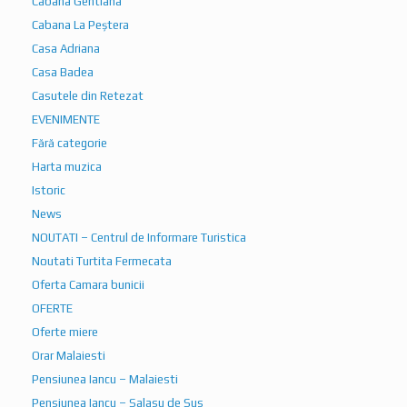
Cabana Gentiana
Cabana La Peștera
Casa Adriana
Casa Badea
Casutele din Retezat
EVENIMENTE
Fără categorie
Harta muzica
Istoric
News
NOUTATI – Centrul de Informare Turistica
Noutati Turtita Fermecata
Oferta Camara bunicii
OFERTE
Oferte miere
Orar Malaiesti
Pensiunea Iancu – Malaiesti
Pensiunea Iancu – Salasu de Sus