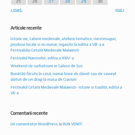
25
26
27
28
29
30
« mart.
mai »
Articole recente
Istorie vie, tabere medievale, ateliere tematice, mestesuguri,
produse locale si nu numai, regasite la editia a VIII-a a
Festivalului Cetatii Medievale Malaiesti
Festivalul Narciselor, editia a XXIV-a
Weekend de sarbatoare in Salasu de Sus
Bunătăți făcute în casă, numai bune de dăruit sau de savurat
alături de cei dragi la masa de Craciun!
Festivalul Cetatii Medievale Malaiesti- Istorie si traditii, editia a
VII-a
Comentarii recente
Un comentator WordPress
la
BUN VENIT!