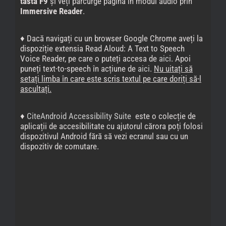
tasta F9
și veți parcurge pagina în modul audio prin
Immersive Reader
.
♦ Dacă navigați cu un browser Google Chrome aveți la
dispoziție extensia Read Aloud: A Text to Speech
Voice Reader, pe care o puteți accesa de
aici
. Apoi
puneți text-to-speech în acțiune de
aici
.
Nu uitați să
setați limba în care este scris textul pe care doriți să-l
ascultați.
♦
CiteAndroid Accessibility Suite
este o colecție de
aplicații de accesibilitate cu ajutorul cărora poți folosi
dispozitivul Android fără să vezi ecranul sau cu un
dispozitiv de comutare.