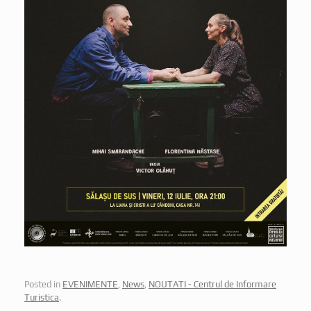
Posted in
EVENIMENTE
,
News
,
NOUTATI - Centrul de Informare
Turistica
.