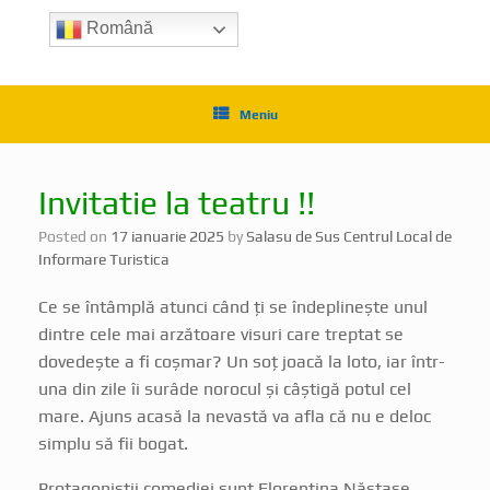
Română
Meniu
Invitatie la teatru !!
Posted on
17 ianuarie 2025
by
Salasu de Sus Centrul Local de
Informare Turistica
Ce se întâmplă atunci când ți se îndeplinește unul
dintre cele mai arzătoare visuri care treptat se
dovedește a fi coșmar? Un soț joacă la loto, iar într-
una din zile îi surâde norocul și câștigă potul cel
mare. Ajuns acasă la nevastă va afla că nu e deloc
simplu să fii bogat.
Protagoniștii comediei sunt Florentina Năstase,