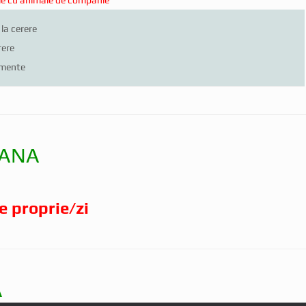
la cerere
rere
imente
IANA
e proprie/zi
A