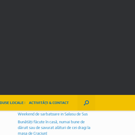
3
4
5
6
7
8
9
10
11
12
13
14
15
16
17
18
19
20
21
22
23
24
25
26
27
28
29
30
Gestionarea consimțământului
31
« iul.
Articole recente
Istorie vie, tabere medievale, ateliere
tematice, mestesuguri, produse locale si nu
numai, regasite la editia a VIII-a a Festivalului
Cetatii Medievale Malaiesti
Festivalul Narciselor, editia a XXIV-a
Weekend de sarbatoare in Salasu de Sus
Bunătăți făcute în casă, numai bune de
dăruit sau de savurat alături de cei dragi la
masa de Craciun!
Festivalul Cetatii Medievale Malaiesti- Istorie