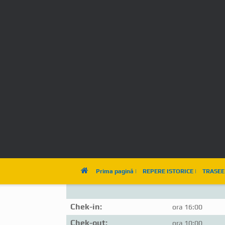
Posted on
20 iunie 2022
by
Muntean David
Oferta de cazare:
Adresa noastră:
sat Sălașu de Su
Vezi pe Google 
Numărul de telefon:
0765 676 652 sa
e-mail:
muntean_david
Camere
6 camere pentru
Pat dublu
Baie
Toate camerele a
Chek-in:
ora 16:00
Chek-out:
ora 10:00