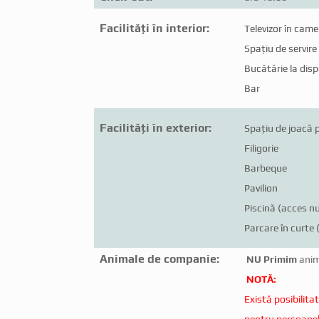
Facilități în interior:
Televizor în came
Spațiu de servire
Bucătărie la disp
Bar
Facilități în exterior:
Spațiu de joacă 
Filigorie
Barbeque
Pavilion
Piscină (acces 
Parcare în curte 
Animale de companie:
NU Primim
anim
NOTĂ:
Există posibilita
pentru persoane