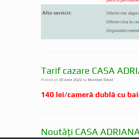
Alte servicii:
Oferim mic dejun 
Oferim cina la ce
Organizăm even
Tarif cazare CASA ADR
Posted on
20 iunie 2022
by
Muntean David
140 lei/cameră dublă cu bai
Noutăți CASA ADRIAN
Posted on
20 iunie 2022
by
Muntean David