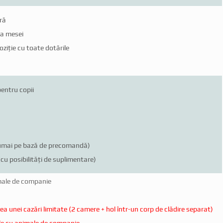
ră
 a mesei
oziție cu toate dotările
pentru copii
numai pe bază de precomandă)
(cu posibilități de suplimentare)
ale de companie
tea unei cazări limitate (2 camere + hol într-un corp de clădire separat)
le cu animale de companie