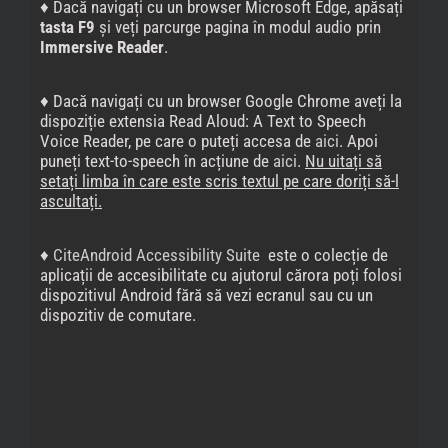
♦ Dacă navigați cu un browser Microsoft Edge, apăsați
tasta F9
și veți parcurge pagina în modul audio prin
Immersive Reader
.
♦ Dacă navigați cu un browser Google Chrome aveți la
dispoziție extensia Read Aloud: A Text to Speech
Voice Reader, pe care o puteți accesa de
aici
. Apoi
puneți text-to-speech în acțiune de
aici
.
Nu uitați să
setați limba în care este scris textul pe care doriți să-l
ascultați.
♦
CiteAndroid Accessibility Suite
este o colecție de
aplicații de accesibilitate cu ajutorul cărora poți folosi
dispozitivul Android fără să vezi ecranul sau cu un
dispozitiv de comutare.