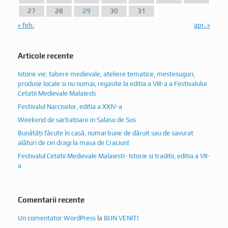
27
28
29
30
31
« feb.
apr. »
Articole recente
Istorie vie, tabere medievale, ateliere tematice, mestesuguri,
produse locale si nu numai, regasite la editia a VIII-a a Festivalului
Cetatii Medievale Malaiesti
Festivalul Narciselor, editia a XXIV-a
Weekend de sarbatoare in Salasu de Sus
Bunătăți făcute în casă, numai bune de dăruit sau de savurat
alături de cei dragi la masa de Craciun!
Festivalul Cetatii Medievale Malaiesti- Istorie si traditii, editia a VII-
a
Comentarii recente
Un comentator WordPress
la
BUN VENIT!