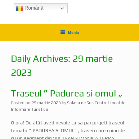
Română
Meniu
Daily Archives:
29 martie
2023
Traseul ” Padurea si omul „
Posted on
29 martie 2023
by
Salasu de Sus Centrul Local de
Informare Turistica
O ora! De atât aveti nevoie ca sa parcurgeti traseul
tematic ” PADUREA SI OMUL” , traseu care coincide
cu un segment din VIA TRANSILVANICA TERRA