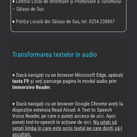
♦
Centrul Local de Informare și Promovare a Turismului
– Sălașu de Sus
♦
Poliția Locală din Sălașu de Sus, tel: 0254.238807
Transformarea textelor în audio
♦ Dacă navigați cu un browser Microsoft Edge, apăsați
tasta F9
și veți parcurge pagina în modul audio prin
Immersive Reader
.
♦ Dacă navigați cu un browser Google Chrome aveți la
dispoziție extensia Read Aloud: A Text to Speech
Voice Reader, pe care o puteți accesa de
aici
. Apoi
puneți text-to-speech în acțiune de
aici
.
Nu uitați să
setați limba în care este scris textul pe care doriți să-l
ascultați.