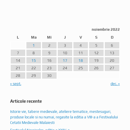
noiembrie 2022
L
Ma
Mi
J
V
S
D
1
2
3
4
5
6
7
8
9
10
11
12
13
14
15
16
17
18
19
20
21
22
23
24
25
26
27
28
29
30
« sept.
dec. »
Articole recente
Istorie vie, tabere medievale, ateliere tematice, mestesuguri,
produse locale si nu numai, regasite la editia a VIII-a a Festivalului
Cetatii Medievale Malaiesti