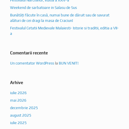
Festivalul Narciselor, editia a XXIV-a
Weekend de sarbatoare in Salasu de Sus
Bunătăți făcute în casă, numai bune de dăruit sau de savurat
alături de cei dragi la masa de Craciun!
Festivalul Cetatii Medievale Malaiesti- Istorie si traditii, editia a VII-
a
Comentarii recente
Un comentator WordPress
la
BUN VENIT!
Arhive
iulie 2026
mai 2026
decembrie 2025
august 2025
iulie 2025