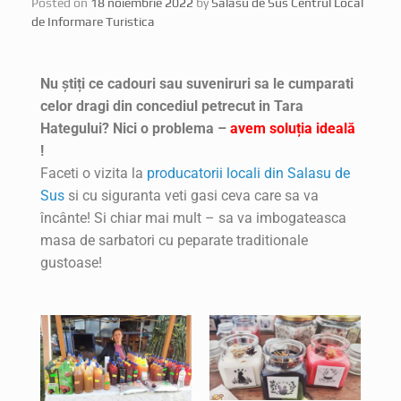
Posted on
18 noiembrie 2022
by
Salasu de Sus Centrul Local
de Informare Turistica
Nu știți ce cadouri sau suveniruri sa le cumparati
celor dragi din concediul petrecut in Tara
Hategului? Nici o problema –
avem soluția ideală
!
Faceti o vizita la
producatorii locali din Salasu de
Sus
si cu siguranta veti gasi ceva care sa va
încânte! Si chiar mai mult – sa va imbogateasca
masa de sarbatori cu peparate traditionale
gustoase!