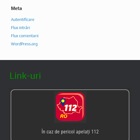
Meta
Autentificare
Flux intrări
Flux comentarii
WordPress.org
Link-uri
În caz de pericol apelați 112