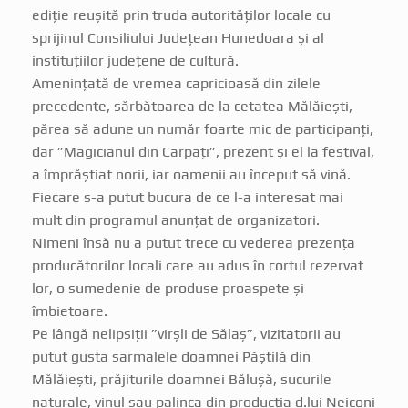
ediție reușită prin truda autorităților locale cu
sprijinul Consiliului Județean Hunedoara și al
instituțiilor județene de cultură.
Amenințată de vremea capricioasă din zilele
precedente, sărbătoarea de la cetatea Mălăiești,
părea să adune un număr foarte mic de participanți,
dar ”Magicianul din Carpați”, prezent și el la festival,
a împrăștiat norii, iar oamenii au început să vină.
Fiecare s-a putut bucura de ce l-a interesat mai
mult din programul anunțat de organizatori.
Nimeni însă nu a putut trece cu vederea prezența
producătorilor locali care au adus în cortul rezervat
lor, o sumedenie de produse proaspete și
îmbietoare.
Pe lângă nelipsiții ”virșli de Sălaș”, vizitatorii au
putut gusta sarmalele doamnei Păștilă din
Mălăiești, prăjiturile doamnei Bălușă, sucurile
naturale, vinul sau palinca din producția d.lui Neiconi