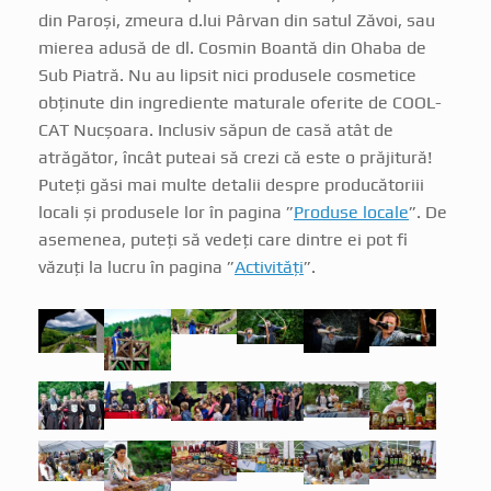
din Paroși, zmeura d.lui Pârvan din satul Zăvoi, sau
mierea adusă de dl. Cosmin Boantă din Ohaba de
Sub Piatră. Nu au lipsit nici produsele cosmetice
obținute din ingrediente maturale oferite de COOL-
CAT Nucșoara. Inclusiv săpun de casă atât de
atrăgător, încât puteai să crezi că este o prăjitură!
Puteți găsi mai multe detalii despre producătoriii
locali și produsele lor în pagina ”
Produse locale
”. De
asemenea, puteți să vedeți care dintre ei pot fi
văzuți la lucru în pagina ”
Activități
”.