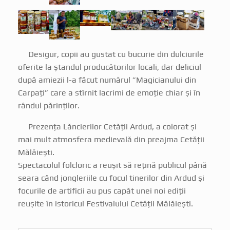
Desigur, copii au gustat cu bucurie din dulciurile
oferite la ștandul producătorilor locali, dar deliciul
după amiezii l-a făcut numărul ”Magicianului din
Carpați” care a stîrnit lacrimi de emoție chiar și în
rândul părinților.
Prezența Lăncierilor Cetății Ardud, a colorat și
mai mult atmosfera medievală din preajma Cetății
Mălăiești.
Spectacolul folcloric a reușit să rețină publicul până
seara când jongleriile cu focul tinerilor din Ardud și
focurile de artificii au pus capăt unei noi ediții
reușite în istoricul Festivalului Cetății Mălăiești.