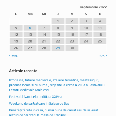
septembrie 2022
L
Ma
Mi
J
V
S
D
1
2
3
4
5
6
7
8
9
10
11
12
13
14
15
16
17
18
19
20
21
22
23
24
25
26
27
28
29
30
« aug.
nov. »
Articole recente
Istorie vie, tabere medievale, ateliere tematice, mestesuguri,
produse locale si nu numai, regasite la editia a VIII-a a Festivalului
Cetatii Medievale Malaiesti
Festivalul Narciselor, editia a XXIV-a
Weekend de sarbatoare in Salasu de Sus
Bunătăți făcute în casă, numai bune de dăruit sau de savurat
alături de cei dragi la masa de Craciun!