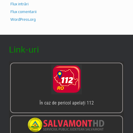
Flux intrări
Flux comentarii
WordPress.org
Link-uri
În caz de pericol apelați 112