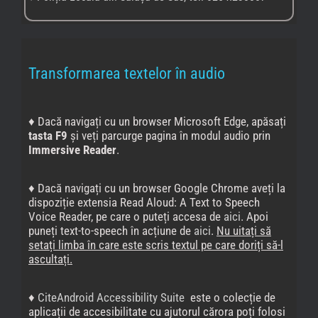
Transformarea textelor în audio
♦ Dacă navigați cu un browser Microsoft Edge, apăsați
tasta F9
și veți parcurge pagina în modul audio prin
Immersive Reader
.
♦ Dacă navigați cu un browser Google Chrome aveți la
dispoziție extensia Read Aloud: A Text to Speech
Voice Reader, pe care o puteți accesa de
aici
. Apoi
puneți text-to-speech în acțiune de
aici
.
Nu uitați să
setați limba în care este scris textul pe care doriți să-l
ascultați.
♦
CiteAndroid Accessibility Suite
este o colecție de
aplicații de accesibilitate cu ajutorul cărora poți folosi