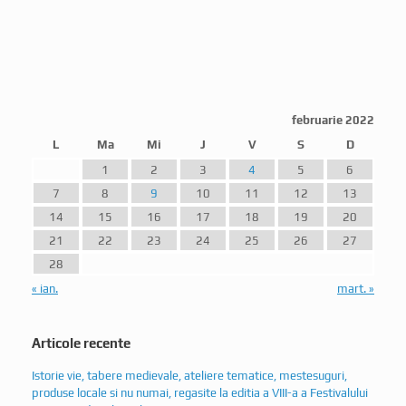
februarie 2022
L
Ma
Mi
J
V
S
D
1
2
3
4
5
6
7
8
9
10
11
12
13
14
15
16
17
18
19
20
21
22
23
24
25
26
27
28
« ian.
mart. »
Articole recente
Istorie vie, tabere medievale, ateliere tematice, mestesuguri,
produse locale si nu numai, regasite la editia a VIII-a a Festivalului