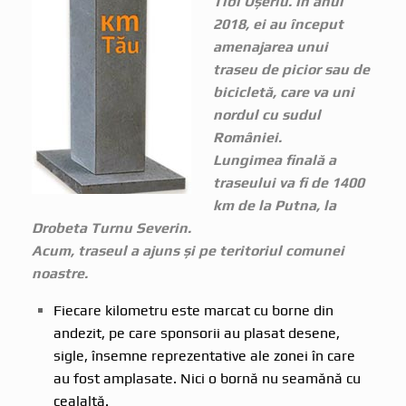
Tibi Ușeriu. În anul
2018, ei au început
amenajarea unui
traseu de picior sau de
bicicletă, care va uni
nordul cu sudul
României.
Lungimea finală a
traseului va fi de 1400
km de la Putna, la
Drobeta Turnu Severin.
Acum, traseul a ajuns și pe teritoriul comunei
noastre.
Fiecare kilometru este marcat cu borne din
andezit, pe care sponsorii au plasat desene,
sigle, însemne reprezentative ale zonei în care
au fost amplasate. Nici o bornă nu seamănă cu
cealaltă.