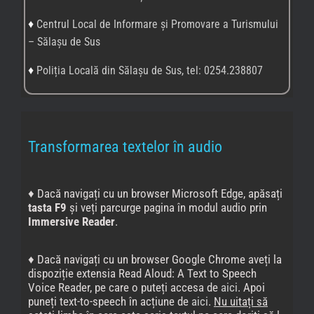
♦
Centrul Local de Informare și Promovare a Turismului
– Sălașu de Sus
♦
Poliția Locală din Sălașu de Sus, tel: 0254.238807
Transformarea textelor în audio
♦ Dacă navigați cu un browser Microsoft Edge, apăsați
tasta F9
și veți parcurge pagina în modul audio prin
Immersive Reader
.
♦ Dacă navigați cu un browser Google Chrome aveți la
dispoziție extensia Read Aloud: A Text to Speech
Voice Reader, pe care o puteți accesa de
aici
. Apoi
puneți text-to-speech în acțiune de
aici
.
Nu uitați să