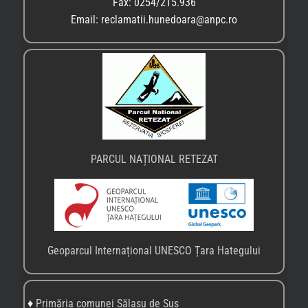
Fax: 0254/215.936
Email: reclamatii.hunedoara@anpc.ro
PARCUL NAȚIONAL RETEZAT
Geoparcul Internațional UNESCO Țara Hategului
♦
Primăria comunei Sălașu de Sus