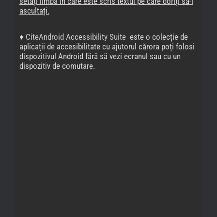
setați limba în care este scris textul pe care doriți să-l
ascultați.
♦
CiteAndroid Accessibility Suite
este o colecție de
aplicații de accesibilitate cu ajutorul cărora poți folosi
dispozitivul Android fără să vezi ecranul sau cu un
dispozitiv de comutare.