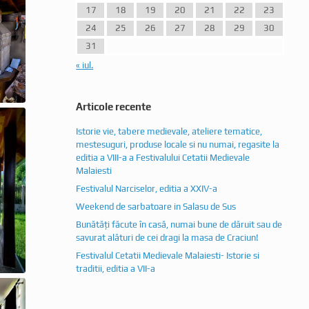
17
18
19
20
21
22
23
24
25
26
27
28
29
30
31
« iul.
Articole recente
Istorie vie, tabere medievale, ateliere tematice,
mestesuguri, produse locale si nu numai, regasite la
editia a VIII-a a Festivalului Cetatii Medievale
Malaiesti
Festivalul Narciselor, editia a XXIV-a
Weekend de sarbatoare in Salasu de Sus
Bunătăți făcute în casă, numai bune de dăruit sau de
savurat alături de cei dragi la masa de Craciun!
Festivalul Cetatii Medievale Malaiesti- Istorie si
traditii, editia a VII-a