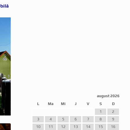
bilă
august 2026
L
Ma
Mi
J
V
S
D
1
2
3
4
5
6
7
8
9
10
11
12
13
14
15
16