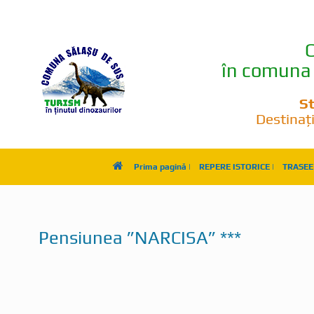
C
în comuna 
St
Destinați
Prima pagină |
REPERE ISTORICE |
TRASEE 
Pensiunea ”NARCISA” ***