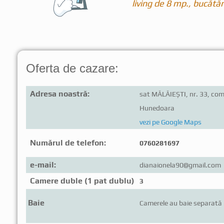
living de 8 mp., bucătăr
Oferta de cazare:
Adresa noastră:
sat MĂLĂIEȘTI, nr. 33, com
Hunedoara
vezi pe Google Maps
Numărul de telefon:
0760281697
e-mail:
dianaionela90@gmail.com
Camere duble (1 pat dublu)
3
Baie
Camerele au baie separată