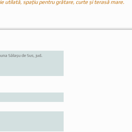
ie utilată, spațiu pentru grătare, curte și terasă mare.
una Sălașu de Sus, jud.