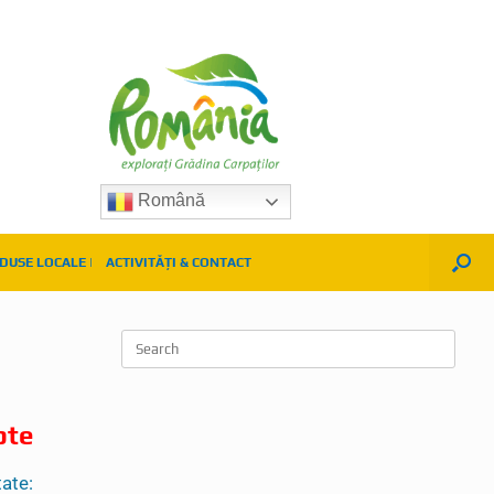
Română
DUSE LOCALE |
ACTIVITĂȚI & CONTACT
pte
tate: