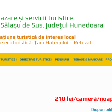
azare și servicii turistice
Sălașu de Sus, județul Hunedoara
ațiune turistică de interes local
e ecoturistică: Țara Hațegului – Retezat
TURISTICE |
OBIECTIVE TURISTICE |
PENSIUNI |
TERASE & MÂNCARE
PRO
210 lei/cameră/noa
Disponibili