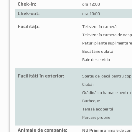
Chek-in:
ora 12:00
Chek-out:
ora 10:00
Facilități:
Televizor în cameră
Televizor în camera de oasp
Paturi pliante suplimentare
Bucătărie utilată
Baie de serviciu
Facilități în exterior:
Spațiu de joacă pentru copi
Ciubăr
Grădină cu hamace pentru 
Barbeque
Terasă acoperită
Parcare proprie
Animale de companie:
NU Primim
animale de co