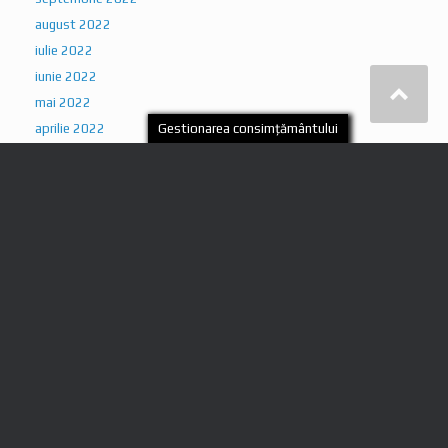
iunie 2022
mai 2022
aprilie 2022
martie 2022
februarie 2022
ianuarie 2022
Categorii
Adresa Centrul de Informare
Cabana Codrin
Cabana Gentiana
Cabana La Peștera
Casa Adriana
Casa Badea
Casutele din Retezat
EVENIMENTE