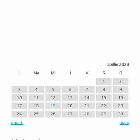
aprilie 2023
L
Ma
Mi
J
V
S
D
1
2
3
4
5
6
7
8
9
10
11
12
13
14
15
16
17
18
19
20
21
22
23
24
25
26
27
28
29
30
« mart.
mai »
Articole recente
Istorie vie, tabere medievale, ateliere tematice, mestesuguri,