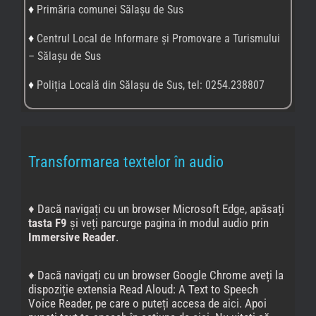
setați limba în care este scris textul pe care doriți să-l
ascultați.
♦
CiteAndroid Accessibility Suite
este o colecție de
aplicații de accesibilitate cu ajutorul cărora poți folosi
dispozitivul Android fără să vezi ecranul sau cu un
dispozitiv de comutare.