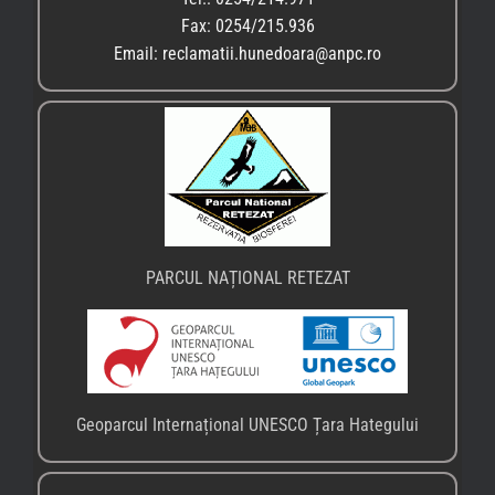
♦
Primăria comunei Sălașu de Sus
♦
Centrul Local de Informare și Promovare a Turismului
– Sălașu de Sus
♦
Poliția Locală din Sălașu de Sus, tel: 0254.238807
Gestionarea consimțământului
Transformarea textelor în audio
♦ Dacă navigați cu un browser Microsoft Edge, apăsați
tasta F9
și veți parcurge pagina în modul audio prin
Immersive Reader
.
♦ Dacă navigați cu un browser Google Chrome aveți la
dispoziție extensia Read Aloud: A Text to Speech
Voice Reader, pe care o puteți accesa de
aici
. Apoi
puneți text-to-speech în acțiune de
aici
.
Nu uitați să