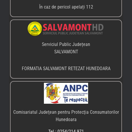
Fax: 0254/215.936
Email: reclamatii.hunedoara@anpc.ro
PARCUL NAȚIONAL RETEZAT
Geoparcul Internațional UNESCO Țara Hategului