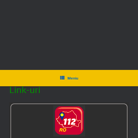
În caz de pericol apelați 112
Serviciul Public Județean
SALVAMONT
FORMATIA SALVAMONT RETEZAT HUNEDOARA
Comisariatul Judeţean pentru Protecţia Consumatorilor
Hunedoara
Tel.: 0254/214.971