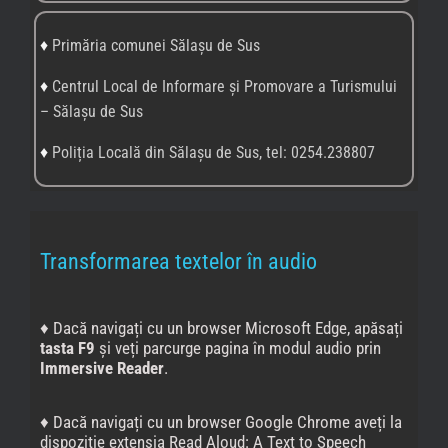
♦ Dacă navigați cu un browser Microsoft Edge, apăsați
tasta F9
și veți parcurge pagina în modul audio prin
Immersive Reader
.
♦ Dacă navigați cu un browser Google Chrome aveți la
dispoziție extensia Read Aloud: A Text to Speech
Voice Reader, pe care o puteți accesa de
aici
. Apoi
puneți text-to-speech în acțiune de
aici
.
Nu uitați să
setați limba în care este scris textul pe care doriți să-l
ascultați.
♦
CiteAndroid Accessibility Suite
este o colecție de
aplicații de accesibilitate cu ajutorul cărora poți folosi
dispozitivul Android fără să vezi ecranul sau cu un
dispozitiv de comutare.