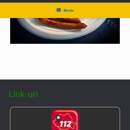
Link-uri
În caz de pericol apelați 112
Serviciul Public Județean
SALVAMONT
FORMATIA SALVAMONT RETEZAT HUNEDOARA