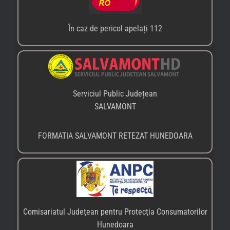
Comisariatul Judeţean pentru Protecţia Consumatorilor
Hunedoara
Tel.: 0254/214.971
Fax: 0254/215.936
Email: reclamatii.hunedoara@anpc.ro