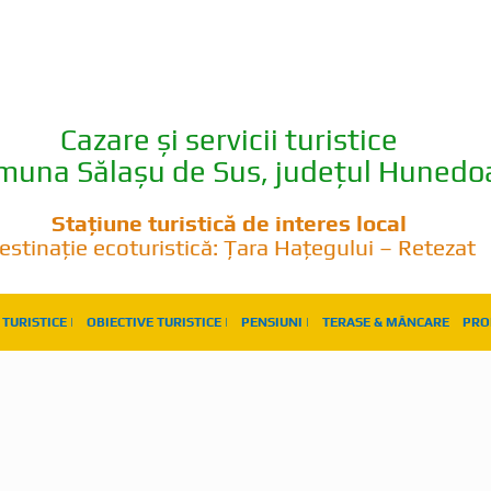
Cazare și servicii turistice
omuna Sălașu de Sus, județul Hunedo
Stațiune turistică de interes local
estinație ecoturistică: Țara Hațegului – Retezat
TURISTICE |
OBIECTIVE TURISTICE |
PENSIUNI |
TERASE & MÂNCARE
PRO