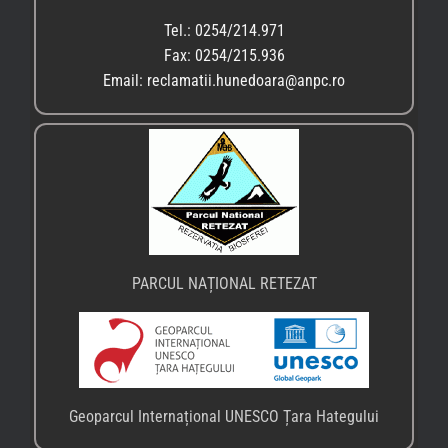
Geoparcul Internațional UNESCO Țara Hategului
♦
Primăria comunei Sălașu de Sus
♦
Centrul Local de Informare și Promovare a Turismului
Gestionarea consimțământului
– Sălașu de Sus
♦
Poliția Locală din Sălașu de Sus, tel: 0254.238807
Transformarea textelor în audio
♦ Dacă navigați cu un browser Microsoft Edge, apăsați
tasta F9
și veți parcurge pagina în modul audio prin
Immersive Reader
.