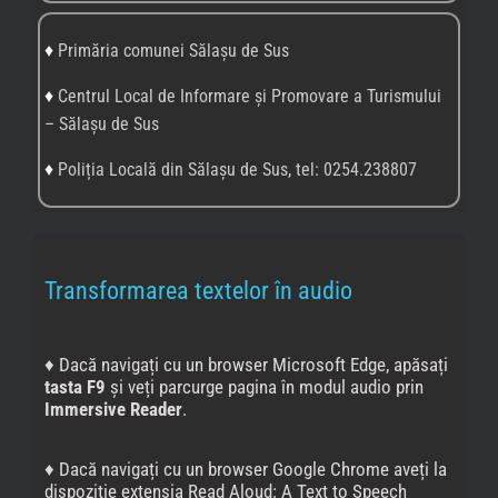
♦ Dacă navigați cu un browser Google Chrome aveți la
dispoziție extensia Read Aloud: A Text to Speech
Voice Reader, pe care o puteți accesa de
aici
. Apoi
puneți text-to-speech în acțiune de
aici
.
Nu uitați să
setați limba în care este scris textul pe care doriți să-l
ascultați.
♦
CiteAndroid Accessibility Suite
este o colecție de
aplicații de accesibilitate cu ajutorul cărora poți folosi
dispozitivul Android fără să vezi ecranul sau cu un
dispozitiv de comutare.