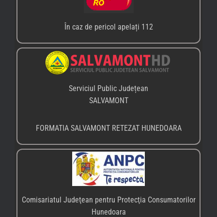
Comisariatul Judeţean pentru Protecţia Consumatorilor
Hunedoara
Tel.: 0254/214.971
Fax: 0254/215.936
Email: reclamatii.hunedoara@anpc.ro
PARCUL NAȚIONAL RETEZAT