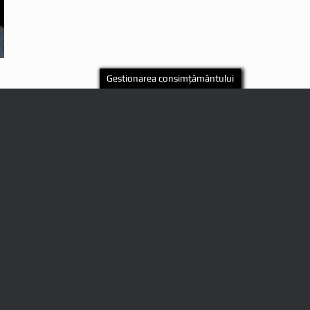
Gestionarea consimțământului
♦
Primăria comunei Sălașu
de Sus
♦
Centrul Local de Informare