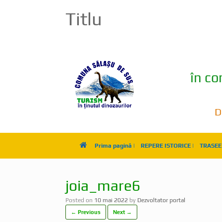
Titlu
în c
D
Prima pagină |
REPERE ISTORICE |
TRASEE 
joia_mare6
Posted on
10 mai 2022
by
Dezvoltator portal
← Previous
Next →