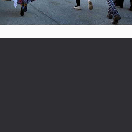
Comisariatul Judeţean pentru
Public Județean
Protecţia Consumatorilor