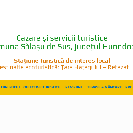
Cazare și servicii turistice
omuna Sălașu de Sus, județul Hunedo
Stațiune turistică de interes local
estinație ecoturistică: Țara Hațegului – Retezat
TURISTICE |
OBIECTIVE TURISTICE |
PENSIUNI |
TERASE & MÂNCARE
PRO