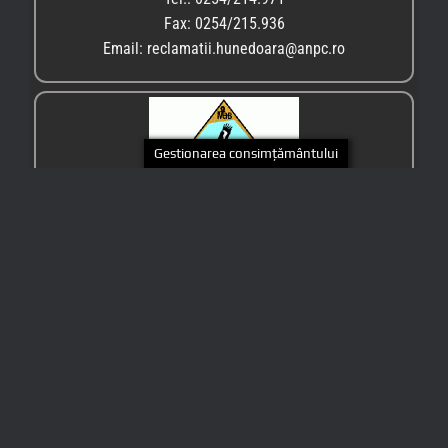
Fax: 0254/215.936
Email: reclamatii.hunedoara@anpc.ro
Gestionarea consimțământului
PARCUL NAȚIONAL RETEZAT
Geoparcul Internațional UNESCO Țara Hategului