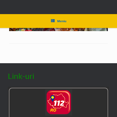
În caz de pericol apelați 112
Serviciul Public Județean
SALVAMONT
FORMATIA SALVAMONT RETEZAT HUNEDOARA