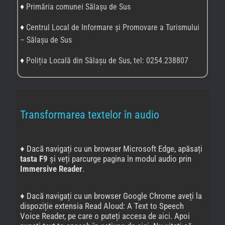
♦ Dacă navigați cu un browser Google Chrome aveți la
dispoziție extensia Read Aloud: A Text to Speech
Voice Reader, pe care o puteți accesa de
aici
. Apoi
puneți text-to-speech în acțiune de
aici
.
Nu uitați să
setați limba în care este scris textul pe care doriți să-l
ascultați.
♦
CiteAndroid Accessibility Suite
este o colecție de
aplicații de accesibilitate cu ajutorul cărora poți folosi
dispozitivul Android fără să vezi ecranul sau cu un
dispozitiv de comutare.