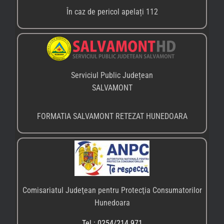
Comisariatul Judeţean pentru Protecţia Consumatorilor
Hunedoara
Tel.: 0254/214.971
Fax: 0254/215.936
Email: reclamatii.hunedoara@anpc.ro
PARCUL NAȚIONAL RETEZAT