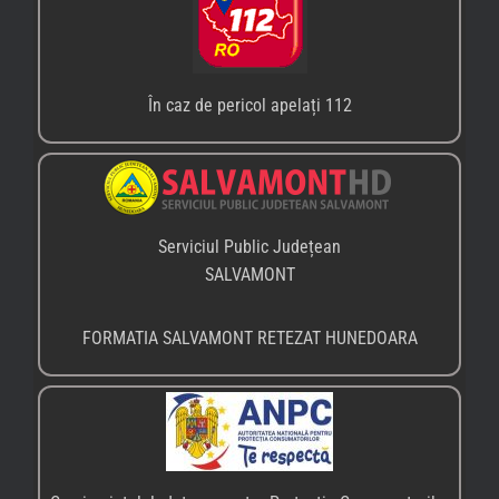
Tel.: 0254/214.971
Fax: 0254/215.936
Email: reclamatii.hunedoara@anpc.ro
PARCUL NAȚIONAL RETEZAT
Geoparcul Internațional UNESCO Țara Hategului