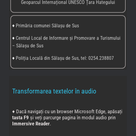
puneți text-to-speech în acțiune de
aici
.
Nu uitați să
setați limba în care este scris textul pe care doriți să-l
ascultați.
♦
CiteAndroid Accessibility Suite
este o colecție de
aplicații de accesibilitate cu ajutorul cărora poți folosi
dispozitivul Android fără să vezi ecranul sau cu un
dispozitiv de comutare.