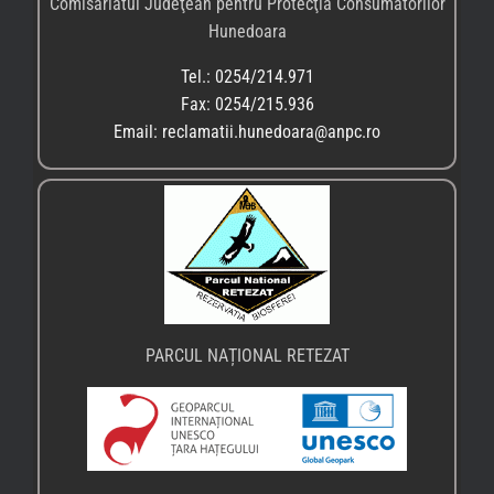
♦
Primăria comunei Sălașu de Sus
♦
Centrul Local de Informare și Promovare a Turismului
– Sălașu de Sus
♦
Poliția Locală din Sălașu de Sus, tel: 0254.238807
Gestionarea consimțământului
Transformarea textelor în audio
♦ Dacă navigați cu un browser Microsoft Edge, apăsați
tasta F9
și veți parcurge pagina în modul audio prin
Immersive Reader
.
♦ Dacă navigați cu un browser Google Chrome aveți la
dispoziție extensia Read Aloud: A Text to Speech
Voice Reader, pe care o puteți accesa de
aici
. Apoi